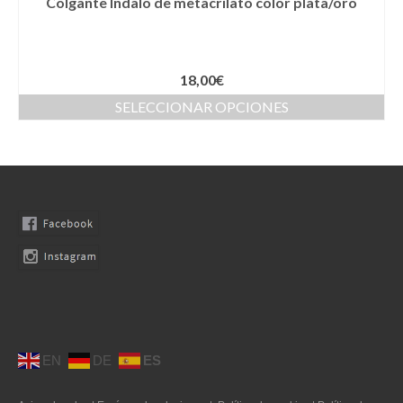
Colgante Indalo de metacrilato color plata/oro
Novios
Primera Comunión
18,00
€
Trajes de Comunion
SELECCIONAR OPCIONES
Traje de comunión ibicenco de lino
Conjunto de 3 piezas de Comunion
Traje de comunión ibicenco de lino con
cuello Mao de color celeste
Complementos de Comunión
Vestidos de Comunion
Can Can Comunion
EN
DE
ES
Arras