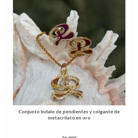
Camisas
Camisetas
Capas
Cazadoras
Chalecos y Chaquetas
Chandals
Chaquetones
Conjuntos
Corpiños
Conjunto Indalo de pendientes y colgante de
metacrilato en oro
Faldas
Jerseys
36,00
€