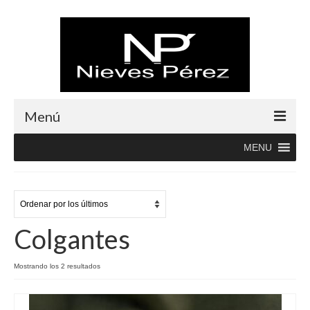
Menú
MENU
Inicio
Rebajas
Boutique
Colgantes
Abrigos
Albornoces
Mostrando los 2 resultados
Blusas