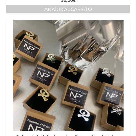
Kaftan
AÑADIR AL CARRITO
Monos
Pantalones y Shorts
Ponchos
Vestidos Largos
Vestidos Midi
Vestidos Cortos
Tops
Trajes
Ceremonias
Novias