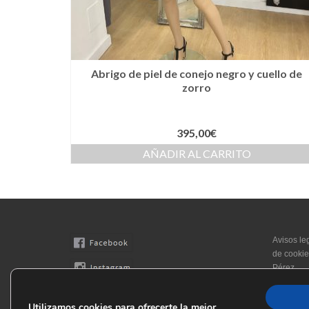
Abrigo de piel de conejo negro y cuello de
zorro
395,00
€
AÑADIR AL CARRITO
Avisos le
de cookie
Pérez
Utilizamos cookies para ofrecerte la mejor