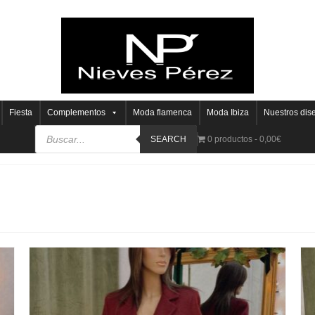
Fiesta
Complementos
Moda flamenca
Moda Ibiza
Nuestros dis
SEARCH
0 productos
0,00€