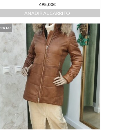
495,00
€
AÑADIR AL CARRITO
FERTA!