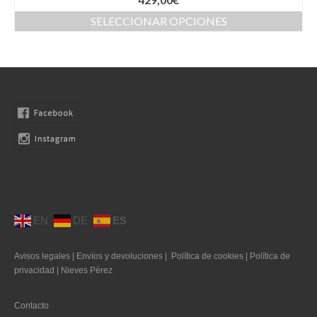
Kaftan
SELECCIONAR OPCIONES
Monos
Pantalones y Shorts
Ponchos
Vestidos Largos
Vestidos Midi
Vestidos Cortos
Tops
EN
DE
ES
Trajes
Avisos legales
|
Envíos y devoluciones
|
Política de cookies
|
Política de
privacidad
|
Nieves Pérez
Ceremonias
Novias
Contacto