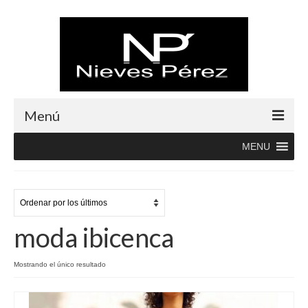
Menú
MENU
Inicio
Rebajas
Boutique
moda ibicenca
Abrigos
Albornoces
Mostrando el único resultado
Blusas