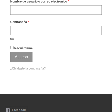
Nombre de usuario o correo electrónico
*
Camisas
Camisetas
Contraseña
*
Capas
Cazadoras
Chalecos y Chaquetas
Recuérdame
Chandals
Acceso
Chaquetones
¿Olvidaste la contraseña?
Conjuntos
Corpiños
Faldas
Jerseys