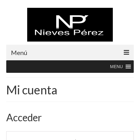
Menú
MENU
Inicio
Rebajas
Mi cuenta
Boutique
Abrigos
Acceder
Albornoces
Blusas