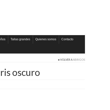
eños
Tallas grandes
Quienes somos
Contacto
VOLVER A
ABRIGOS
gris oscuro