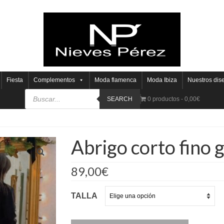
Fiesta
Complementos
Moda flamenca
Moda Ibiza
Nuestros dis
SEARCH
0 productos
0,00€
Abrigo corto fino 
89,00
€
TALLA