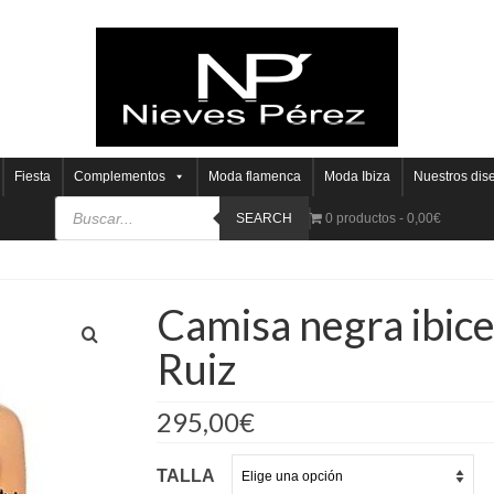
Fiesta
Complementos
Moda flamenca
Moda Ibiza
Nuestros dis
SEARCH
0 productos
0,00€
Camisa negra ibic
Ruiz
295,00
€
TALLA