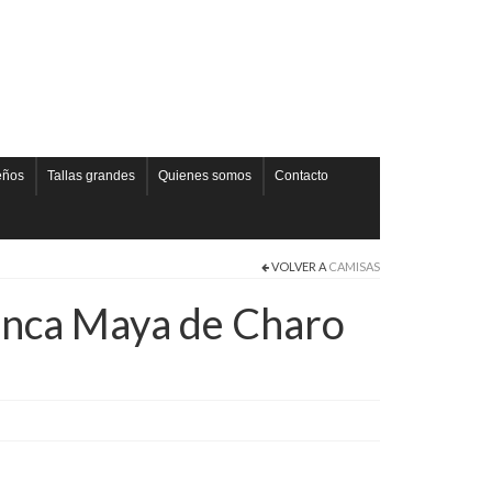
eños
Tallas grandes
Quienes somos
Contacto
VOLVER A
CAMISAS
enca Maya de Charo