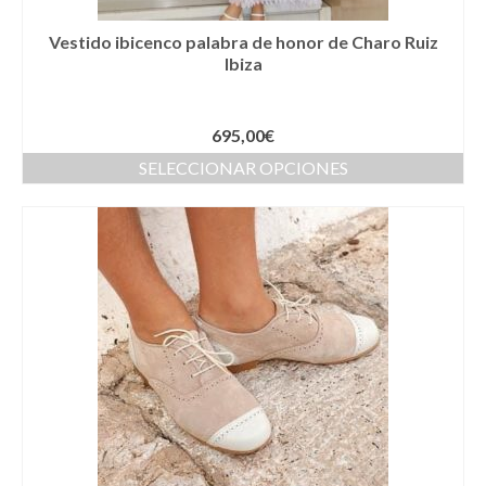
Complementos Ceremonia
Vestido ibicenco palabra de honor de Charo Ruiz
Calzado para Ceremonia
Ibiza
Pijamas
695,00
€
Traje de bautismo
SELECCIONAR OPCIONES
Vestidos niña
Fiesta
Complementos
Abanicos
Anillos
Bolsos
Carteras