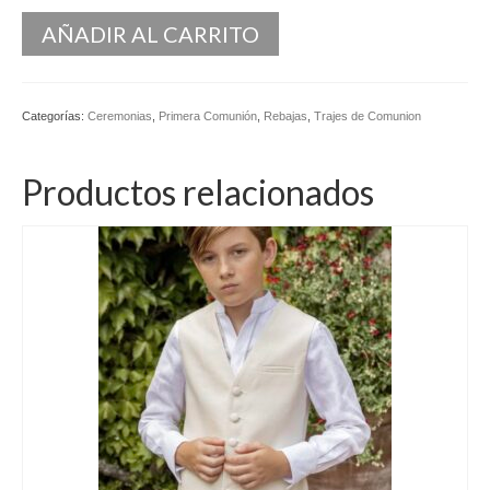
Kaftan
AÑADIR AL CARRITO
Monos
Pantalones y Shorts
Categorías:
Ceremonias
,
Primera Comunión
,
Rebajas
,
Trajes de Comunion
Ponchos
Productos relacionados
Vestidos Largos
Vestidos Midi
Vestidos Cortos
Tops
Trajes
Ceremonias
Novias