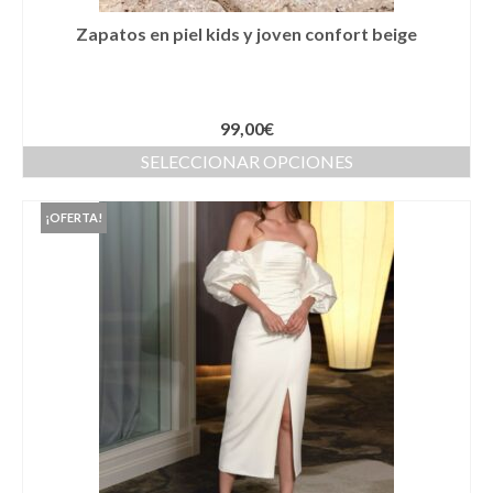
Cestas
Zapatos en piel kids y joven confort beige
Cinturones
Colgantes
99,00
€
Collares y gargantillas
SELECCIONAR OPCIONES
Conjunto de sombrero y cesta a juego
¡OFERTA!
Coronas
Cuellos
Diademas
Esparteñas
Estolas
Gorros