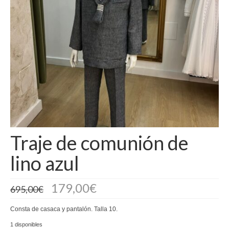
Camisas
Camisetas
Capas
Cazadoras
Chalecos y Chaquetas
Chandals
Traje de comunión de
Chaquetones
lino azul
Conjuntos
Corpiños
179,00
€
695,00
€
Faldas
Consta de casaca y pantalón. Talla 10.
Jerseys
1 disponibles