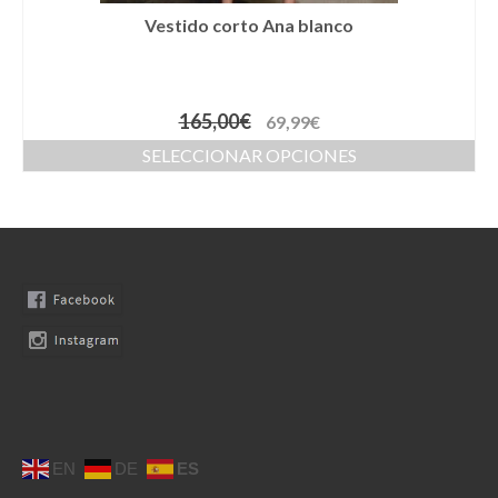
Llaveros
Vestido corto Ana blanco
Pamelas
Pañuelos
165,00
€
69,99
€
Peinetas
SELECCIONAR OPCIONES
Pendientes
Pulseras
Puños
Sombreros
Tocados
Zapatos
EN
DE
ES
Moda flamenca