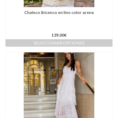
Novios
Chaleco ibicenco en lino color arena
Primera Comunión
Trajes de Comunion
139,00
€
Traje de comunión ibicenco de lino
SELECCIONAR OPCIONES
Conjunto de 3 piezas de Comunion
Traje de comunión ibicenco de lino con
cuello Mao de color celeste
Complementos de Comunión
Vestidos de Comunion
Can Can Comunion
Arras