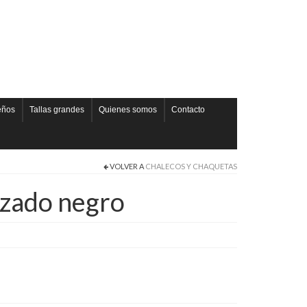
eños
Tallas grandes
Quienes somos
Contacto
VOLVER A
CHALECOS Y CHAQUETAS
nzado negro