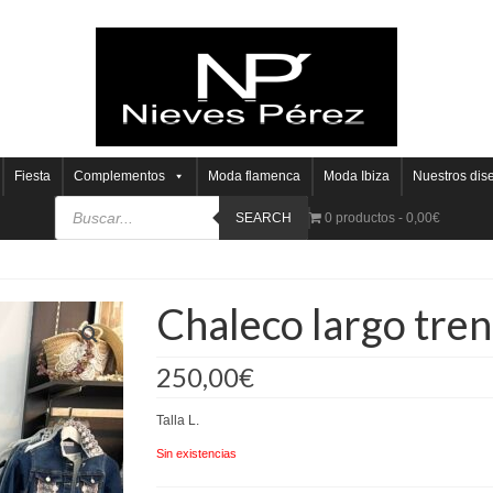
Fiesta
Complementos
Moda flamenca
Moda Ibiza
Nuestros dis
SEARCH
0 productos
0,00€
Chaleco largo tre
250,00
€
Talla L.
Sin existencias