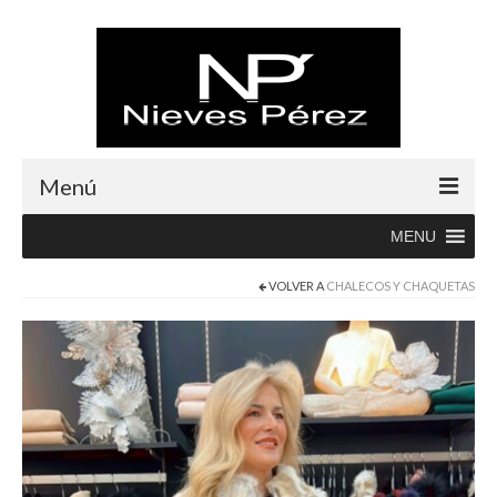
Menú
MENU
Inicio
VOLVER A
CHALECOS Y CHAQUETAS
Rebajas
Boutique
Abrigos
Albornoces
Blusas