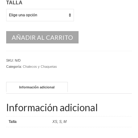
TALLA
Kaftan
Monos
Pantalones y Shorts
AÑADIR AL CARRITO
Ponchos
Vestidos Largos
SKU:
N/D
Categoría:
Chalecos y Chaquetas
Vestidos Midi
Vestidos Cortos
Información adicional
Tops
Información adicional
Trajes
Ceremonias
Talla
XS, S, M
Novias