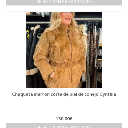
SELECCIONAR OPCIONES
Cestas
Cinturones
Colgantes
Collares y gargantillas
Conjunto de sombrero y cesta a juego
Coronas
Cuellos
Diademas
Chaqueta marron corta de piel de conejo Cynthia
Esparteñas
Estolas
150,00
€
Gorros
SELECCIONAR OPCIONES