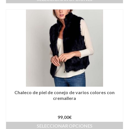
Llaveros
Pamelas
Pañuelos
Peinetas
Pendientes
Pulseras
Puños
Sombreros
Chaleco de piel de conejo de varios colores con
cremallera
Tocados
Zapatos
99,00
€
Moda flamenca
SELECCIONAR OPCIONES