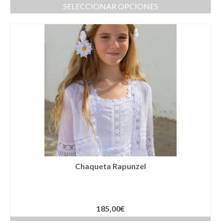
Complementos Ceremonia
SELECCIONAR OPCIONES
Calzado para Ceremonia
Pijamas
Traje de bautismo
Vestidos niña
Fiesta
Complementos
Abanicos
Anillos
Chaqueta Rapunzel
Bolsos
Carteras
185,00
€