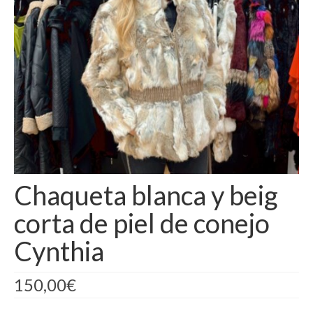
Camisas
Camisetas
Capas
Cazadoras
Chalecos y Chaquetas
Chandals
Chaqueta blanca y beig
Chaquetones
corta de piel de conejo
Conjuntos
Cynthia
Corpiños
Faldas
150,00
€
Jerseys