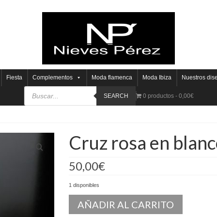
Fiesta
Complementos
Moda flamenca
Moda Ibiza
Nuestros dis
SEARCH
0 productos
0,00€
Cruz rosa en blanc
50,00
€
1 disponibles
AÑADIR AL CARRITO