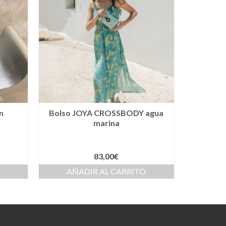
n
Bolso JOYA CROSSBODY agua
marina
83,00
€
AÑADIR AL CARRITO