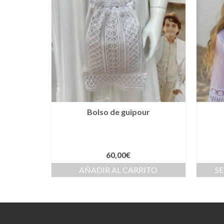
Bolso de guipour
60,00
€
AÑADIR AL CARRITO
S