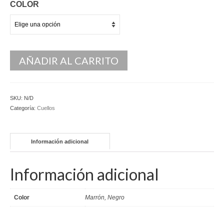
COLOR
Kaftan
Monos
Pantalones y Shorts
AÑADIR AL CARRITO
Ponchos
Vestidos Largos
SKU:
N/D
Categoría:
Cuellos
Vestidos Midi
Vestidos Cortos
Información adicional
Tops
Información adicional
Trajes
Ceremonias
Color
Marrón, Negro
Novias