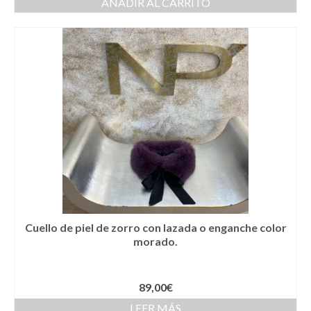
AÑADIR AL CARRITO
Cestas
Cinturones
Colgantes
Collares y gargantillas
Conjunto de sombrero y cesta a juego
Coronas
Cuellos
Diademas
Cuello de piel de zorro con lazada o enganche color
Esparteñas
morado.
Estolas
89,00
€
Gorros
LEER MÁS