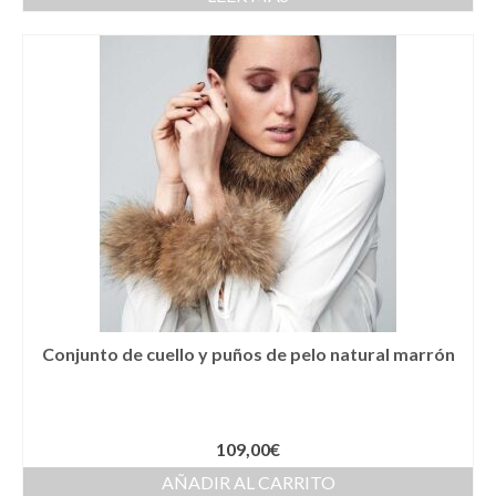
Llaveros
Pamelas
Pañuelos
Peinetas
Pendientes
Pulseras
Puños
Sombreros
Conjunto de cuello y puños de pelo natural marrón
Tocados
Zapatos
109,00
€
Moda flamenca
AÑADIR AL CARRITO