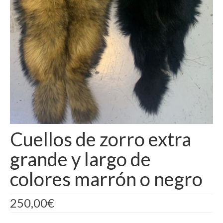
Camisas
Camisetas
Capas
Cazadoras
Chalecos y Chaquetas
Chandals
Cuellos de zorro extra
Chaquetones
grande y largo de
Conjuntos
colores marrón o negro
Corpiños
Faldas
250,00
€
Jerseys