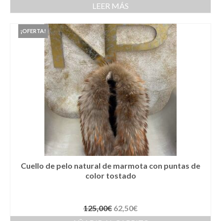
Complementos Ceremonia
LEER MÁS
Calzado para Ceremonia
¡OFERTA!
Pijamas
Traje de bautismo
Vestidos niña
Fiesta
Complementos
Abanicos
Cuello de pelo natural de marmota con puntas de
Anillos
color tostado
Bolsos
Carteras
125,00
€
62,50
€