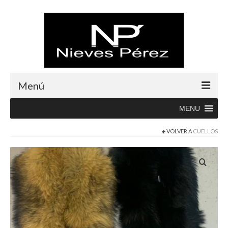
Menú
MENU
Inicio
VOLVER A
CUELLOS
Rebajas
Boutique
Abrigos
Albornoces
Blusas