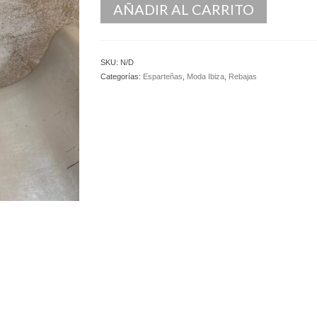
AÑADIR AL CARRITO
SKU:
N/D
Categorías:
Esparteñas
,
Moda Ibiza
,
Rebajas