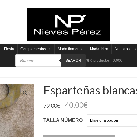
Fiesta
Complementos
Moda flamenca
Moda Ibiza
Nuestros dis
SEARCH
0 productos
0,00€
Esparteñas blanca
40,00
€
79,00
€
TALLA NÚMERO