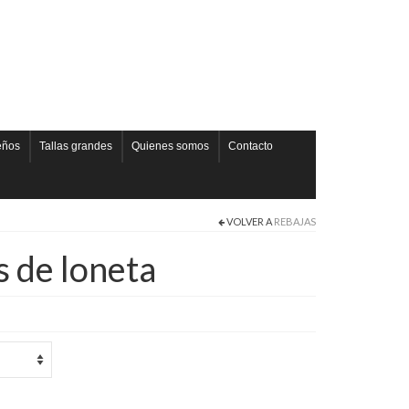
eños
Tallas grandes
Quienes somos
Contacto
VOLVER A
REBAJAS
s de loneta