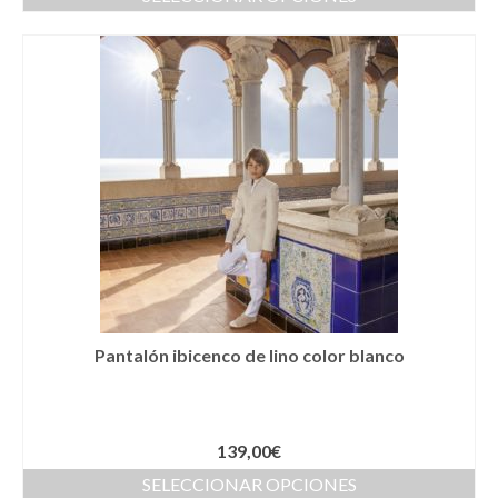
Llaveros
Pamelas
Pañuelos
Peinetas
Pendientes
Pulseras
Puños
Sombreros
Pantalón ibicenco de lino color blanco
Tocados
Zapatos
139,00
€
Moda flamenca
SELECCIONAR OPCIONES