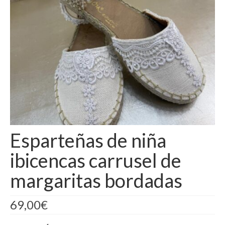
Camisas
Camisetas
Capas
Cazadoras
Chalecos y Chaquetas
Chandals
Esparteñas de niña
Chaquetones
ibicencas carrusel de
Conjuntos
margaritas bordadas
Corpiños
Faldas
69,00
€
Jerseys