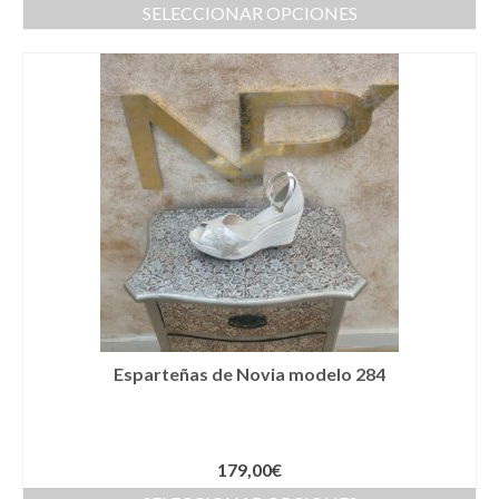
Complementos Ceremonia
SELECCIONAR OPCIONES
Calzado para Ceremonia
Pijamas
Traje de bautismo
Vestidos niña
Fiesta
Complementos
Abanicos
Esparteñas de Novia modelo 284
Anillos
Bolsos
Carteras
179,00
€