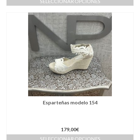
SELECCIONAR OPCIONES
Cestas
Cinturones
Colgantes
Collares y gargantillas
Conjunto de sombrero y cesta a juego
Coronas
Cuellos
Diademas
Esparteñas modelo 154
Esparteñas
Estolas
179,00
€
Gorros
SELECCIONAR OPCIONES