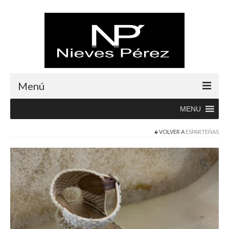
Menú
MENU
Inicio
VOLVER A
ESPARTEÑAS
Rebajas
Boutique
Abrigos
Albornoces
Blusas