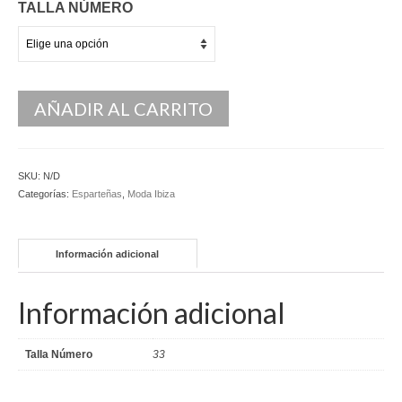
TALLA NÚMERO
Kaftan
Monos
Pantalones y Shorts
AÑADIR AL CARRITO
Ponchos
Vestidos Largos
SKU:
N/D
Categorías:
Esparteñas
,
Moda Ibiza
Vestidos Midi
Vestidos Cortos
Información adicional
Tops
Información adicional
Trajes
Ceremonias
Talla Número
33
Novias