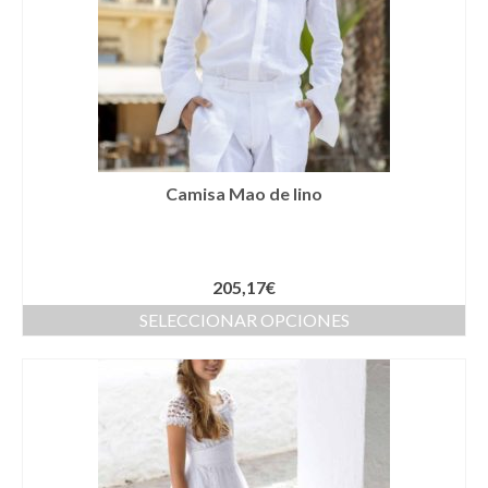
Complementos Ceremonia
Calzado para Ceremonia
Pijamas
Traje de bautismo
Vestidos niña
Camisa Mao de lino
Fiesta
Complementos
205,17
€
SELECCIONAR OPCIONES
Abanicos
Anillos
Bolsos
Carteras