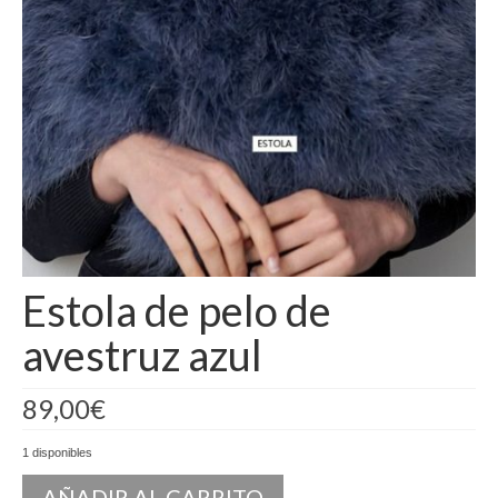
Camisas
Camisetas
Capas
Cazadoras
Chalecos y Chaquetas
Chandals
Estola de pelo de
Chaquetones
avestruz azul
Conjuntos
Corpiños
89,00
€
Faldas
1 disponibles
Jerseys
AÑADIR AL CARRITO