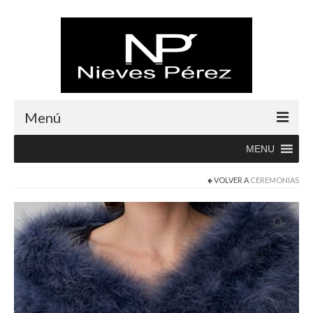
Menú
MENU
Inicio
VOLVER A
CEREMONIAS
Rebajas
Boutique
Abrigos
Albornoces
Blusas