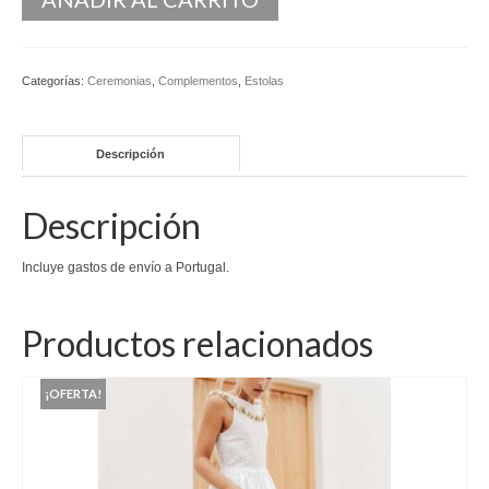
Kaftan
Monos
Categorías:
Ceremonias
,
Complementos
,
Estolas
Pantalones y Shorts
Descripción
Ponchos
Vestidos Largos
Descripción
Vestidos Midi
Incluye gastos de envío a Portugal.
Vestidos Cortos
Productos relacionados
Tops
Trajes
¡OFERTA!
Ceremonias
Novias