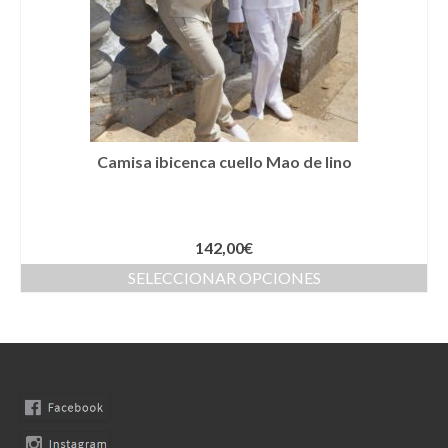
Llaveros
Pamelas
Pañuelos
Peinetas
Camisa ibicenca cuello Mao de lino
Pendientes
Pulseras
142,00
€
Puños
SELECCIONAR OPCIONES
Sombreros
Tocados
Zapatos
Moda flamenca