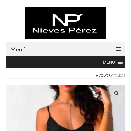
Menú
MENU
Inicio
VOLVER A
FALDAS
Rebajas
Boutique
Abrigos
Albornoces
Blusas