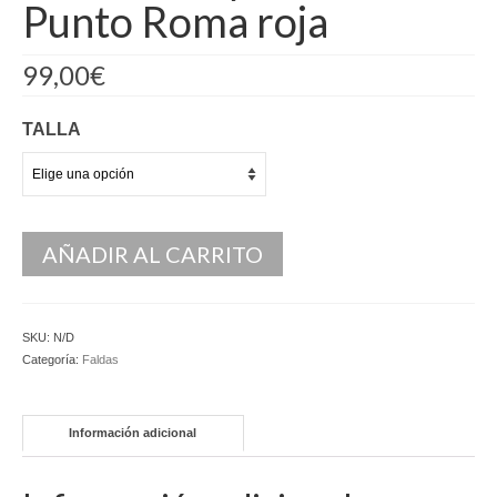
Punto Roma roja
Kaftan
99,00
€
Monos
Pantalones y Shorts
TALLA
Ponchos
Vestidos Largos
AÑADIR AL CARRITO
Vestidos Midi
Vestidos Cortos
SKU:
N/D
Tops
Categoría:
Faldas
Trajes
Ceremonias
Información adicional
Novias