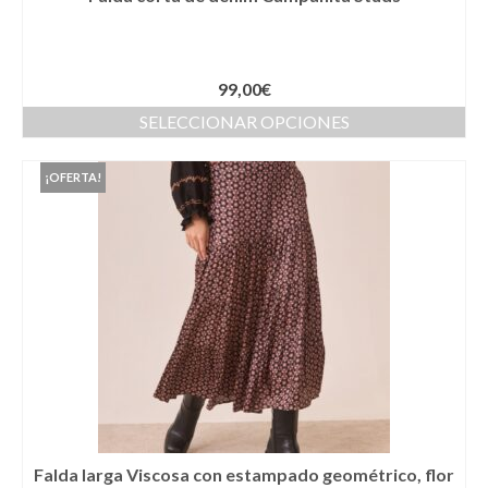
Cestas
Cinturones
99,00
€
Colgantes
SELECCIONAR OPCIONES
Collares y gargantillas
¡OFERTA!
Conjunto de sombrero y cesta a juego
Coronas
Cuellos
Diademas
Esparteñas
Estolas
Gorros
Falda larga Viscosa con estampado geométrico, flor