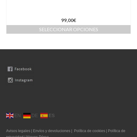
Moda Ibiza
Nuestros diseños
99,00
€
SELECCIONAR OPCIONES
Tallas grandes
Quienes somos
Contacto
SEARCH
0 productos
0,00€
EN
DE
ES
Avisos legales
|
Envíos y devoluciones
|
Política de cookies
|
Política de
privacidad
|
Nieves Pérez