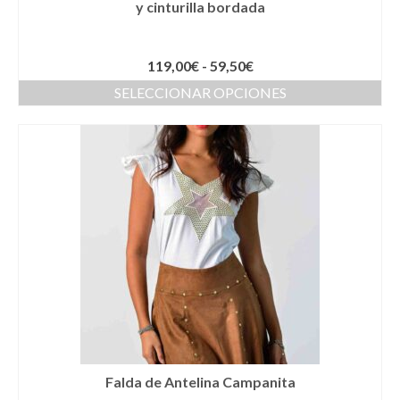
y cinturilla bordada
Llaveros
Pamelas
119,00
€
-
59,50
€
Pañuelos
SELECCIONAR OPCIONES
Peinetas
Pendientes
Pulseras
Puños
Sombreros
Tocados
Zapatos
Moda flamenca
Falda de Antelina Campanita