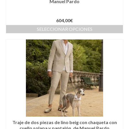
Manuel Pardo
Cestas
Cinturones
604,00
€
Colgantes
SELECCIONAR OPCIONES
Collares y gargantillas
Conjunto de sombrero y cesta a juego
Coronas
Cuellos
Diademas
Esparteñas
Estolas
Gorros
Traje de dos piezas de lino beig con chaqueta con
cuello solapa y pantalón, de Manuel Pardo