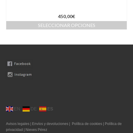
Moda Ibiza
450,00
€
Nuestros diseños
SELECCIONAR OPCIONES
Tallas grandes
Quienes somos
Contacto
SEARCH
0 productos
0,00€
EN
DE
ES
Avisos legales
|
Envíos y devoluciones
|
Política de cookies
|
Política de
privacidad
|
Nieves Pérez