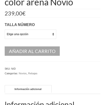
color arena Novio
Kaftan
239,00
€
Monos
Pantalones y Shorts
TALLA NÚMERO
Ponchos
Vestidos Largos
AÑADIR AL CARRITO
Vestidos Midi
Vestidos Cortos
SKU:
N/D
Tops
Categorías:
Novios
,
Rebajas
Trajes
Información adicional
Ceremonias
Novias
Información adicional