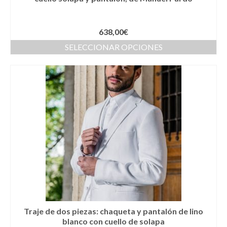
Llaveros
Pamelas
638,00
€
SELECCIONAR OPCIONES
Pañuelos
Peinetas
Pendientes
Pulseras
Puños
Sombreros
Tocados
Zapatos
Traje de dos piezas: chaqueta y pantalón de lino
Moda flamenca
blanco con cuello de solapa