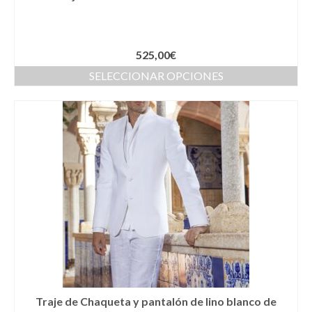
Complementos Ceremonia
Calzado para Ceremonia
525,00
€
Pijamas
SELECCIONAR OPCIONES
Traje de bautismo
Vestidos niña
Fiesta
Complementos
Abanicos
Anillos
Bolsos
Carteras
Traje de Chaqueta y pantalón de lino blanco de