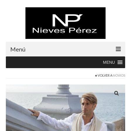
Menú
MENU
Inicio
VOLVER A
NOVIOS
Rebajas
Boutique
Abrigos
Albornoces
Blusas