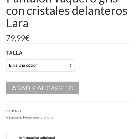
con cristales delanteros
Kaftan
Lara
Monos
Pantalones y Shorts
79,99
€
Ponchos
TALLA
Vestidos Largos
Vestidos Midi
Vestidos Cortos
AÑADIR AL CARRITO
Tops
Trajes
SKU:
N/D
Categoría:
Pantalones y Shorts
Ceremonias
Novias
Información adicional