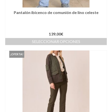
Cestas
Pantalón ibicenco de comunión de lino celeste
Cinturones
Colgantes
Collares y gargantillas
139,00
€
SELECCIONAR OPCIONES
Conjunto de sombrero y cesta a juego
Coronas
¡OFERTA!
Cuellos
Diademas
Esparteñas
Estolas
Gorros