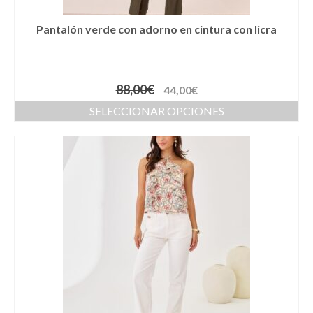
Llaveros
Pantalón verde con adorno en cintura con licra
Pamelas
Pañuelos
88,00
€
44,00
€
Peinetas
SELECCIONAR OPCIONES
Pendientes
Pulseras
Puños
Sombreros
Tocados
Zapatos
Moda flamenca