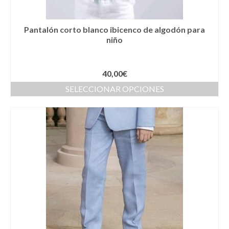
Complementos Ceremonia
Calzado para Ceremonia
Pantalón corto blanco ibicenco de algodón para
niño
Pijamas
Traje de bautismo
40,00
€
Vestidos niña
SELECCIONAR OPCIONES
Fiesta
Complementos
Abanicos
Anillos
Bolsos
Carteras