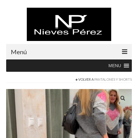
Menú
MENU
Inicio
VOLVER A
PANTALONES Y SHORTS
Rebajas
Boutique
Abrigos
Albornoces
Blusas