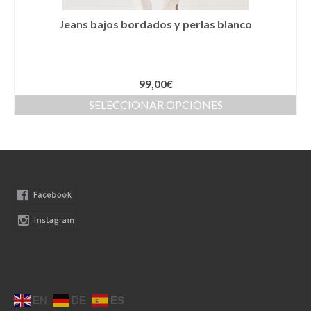
Moda Ibiza
Jeans bajos bordados y perlas blanco
Nuestros diseños
Tallas grandes
99,00
€
Quienes somos
SELECCIONAR OPCIONES
Contacto
SEARCH
0 productos
0,00€
EN
DE
ES