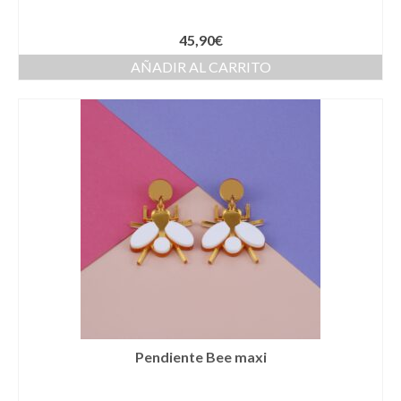
Cestas
45,90
€
Cinturones
AÑADIR AL CARRITO
Colgantes
Collares y gargantillas
Conjunto de sombrero y cesta a juego
Coronas
Cuellos
Diademas
Esparteñas
Estolas
Pendiente Bee maxi
Gorros