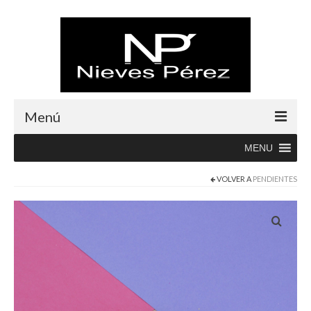
Menú
MENU
Inicio
VOLVER A
PENDIENTES
Rebajas
Boutique
Abrigos
Albornoces
Blusas