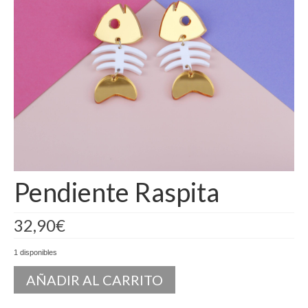
Camisas
Camisetas
Capas
Cazadoras
Chalecos y Chaquetas
Chandals
Pendiente Raspita
Chaquetones
Conjuntos
32,90
€
Corpiños
1 disponibles
Faldas
AÑADIR AL CARRITO
Jerseys