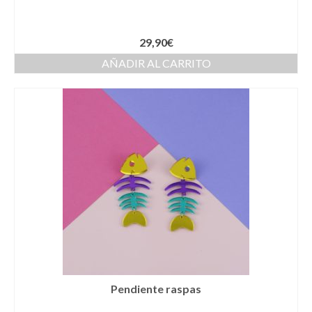
Novios
29,90
€
Primera Comunión
AÑADIR AL CARRITO
Trajes de Comunion
Traje de comunión ibicenco de lino
Conjunto de 3 piezas de Comunion
Traje de comunión ibicenco de lino con
cuello Mao de color celeste
Complementos de Comunión
Vestidos de Comunion
Can Can Comunion
Pendiente raspas
Arras