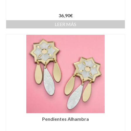
Complementos Ceremonia
Calzado para Ceremonia
36,90
€
LEER MÁS
Pijamas
Traje de bautismo
Vestidos niña
Fiesta
Complementos
Abanicos
Anillos
Bolsos
Pendientes Alhambra
Carteras