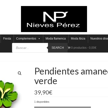
Fiesta
Complementos
Moda flamenca
Moda Ibiza
Nuestros dis
SEARCH
0 productos
0,00€
Pendientes amanec
verde
39,90
€
1 disponibles