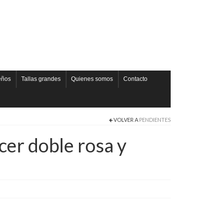
eños
Tallas grandes
Quienes somos
Contacto
VOLVER A
PENDIENTES
er doble rosa y