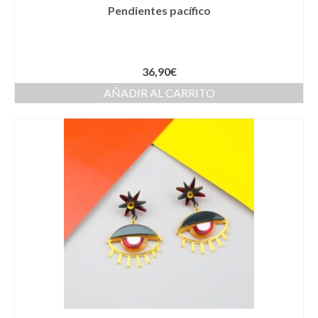
Pendientes pacífico
Novios
Primera Comunión
36,90
€
Trajes de Comunion
AÑADIR AL CARRITO
Traje de comunión ibicenco de lino
Conjunto de 3 piezas de Comunion
Traje de comunión ibicenco de lino con
cuello Mao de color celeste
Complementos de Comunión
Vestidos de Comunion
Can Can Comunion
Arras