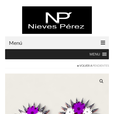
Menú
MENU
Inicio
VOLVER A
PENDIENTES
Rebajas
Boutique
Abrigos
Albornoces
Blusas