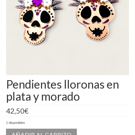
Camisas
Camisetas
Capas
Cazadoras
Chalecos y Chaquetas
Chandals
Pendientes lloronas en
Chaquetones
plata y morado
Conjuntos
Corpiños
42,50
€
Faldas
1 disponibles
Jerseys
AÑADIR AL CARRITO