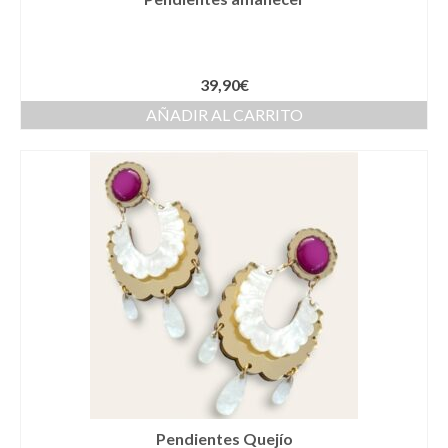
Cestas
Cinturones
39,90
€
Colgantes
AÑADIR AL CARRITO
Collares y gargantillas
Conjunto de sombrero y cesta a juego
Coronas
Cuellos
Diademas
Esparteñas
Estolas
Gorros
Pendientes Quejío