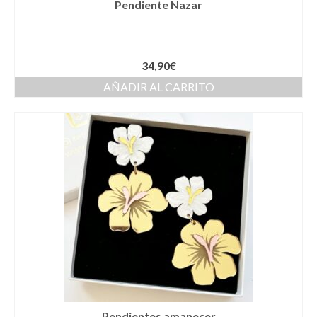
Pendiente Nazar
Complementos Ceremonia
Calzado para Ceremonia
Pijamas
34,90
€
AÑADIR AL CARRITO
Traje de bautismo
Vestidos niña
Fiesta
Complementos
Abanicos
Anillos
Bolsos
Carteras
Pendientes amanecer