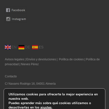
Moda Ibiza
Nuestros diseños
Tallas grandes
Quienes somos
Contacto
EN
DE
ES
SEARCH
Avisos legales
|
Envíos y devoluciones
|
Política de cookies
|
Política de
0 productos
0,00€
privacidad
|
Nieves Pérez
Contacto
C/ Navarro Rodrigo 16, 04001 Almería
Telf. 950 270 169
Utilizamos cookies para ofrecerte la mejor experiencia en
nuestra web.
E-mail. info@nievesperez.com
Puedes aprender más sobre qué cookies utilizamos o
desactivarlas en los
ajustes
.