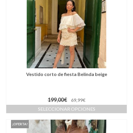
Cestas
Cinturones
Colgantes
Collares y gargantillas
Conjunto de sombrero y cesta a juego
Coronas
Vestido corto de fiesta Belinda beige
Cuellos
Diademas
199,00
€
69,99
€
Esparteñas
SELECCIONAR OPCIONES
Estolas
¡OFERTA!
Gorros