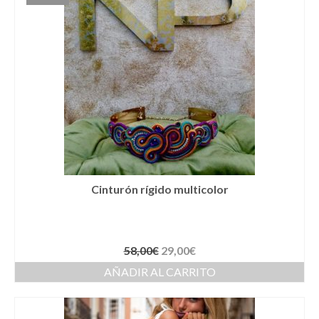
Novios
Primera Comunión
Trajes de Comunion
Traje de comunión ibicenco de lino
Conjunto de 3 piezas de Comunion
Traje de comunión ibicenco de lino con
cuello Mao de color celeste
Cinturón rígido multicolor
Complementos de Comunión
Vestidos de Comunion
58,00
€
29,00
€
Can Can Comunion
AÑADIR AL CARRITO
Arras