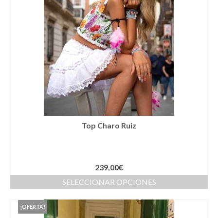
Complementos Ceremonia
Calzado para Ceremonia
Pijamas
Traje de bautismo
Vestidos niña
Fiesta
Complementos
Top Charo Ruiz
Abanicos
Anillos
239,00
€
SELECCIONAR OPCIONES
Bolsos
Carteras
¡OFERTA!