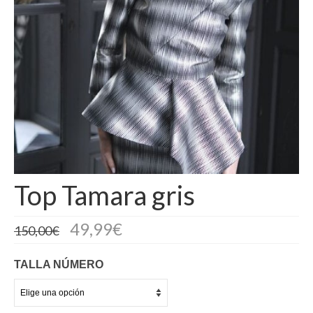
Camisas
Camisetas
Capas
Cazadoras
Chalecos y Chaquetas
Chandals
Top Tamara gris
Chaquetones
Conjuntos
49,99
€
150,00
€
Corpiños
TALLA NÚMERO
Faldas
Jerseys