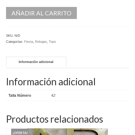
Kaftan
AÑADIR AL CARRITO
Monos
Pantalones y Shorts
SKU:
N/D
Categorías:
Fiesta
,
Rebajas
,
Tops
Ponchos
Vestidos Largos
Información adicional
Vestidos Midi
Información adicional
Vestidos Cortos
Tops
Talla Número
42
Trajes
Productos relacionados
Ceremonias
Novias
¡OFERTA!