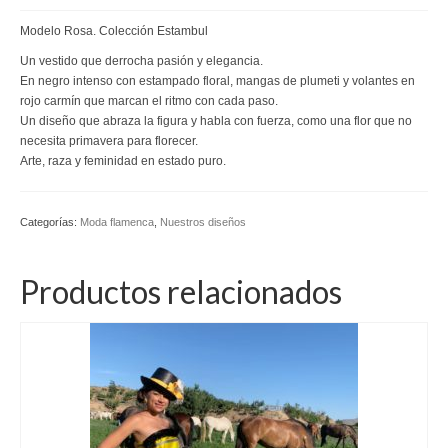
Kaftan
Modelo Rosa. Colección Estambul
Un vestido que derrocha pasión y elegancia.
Monos
En negro intenso con estampado floral, mangas de plumeti y volantes en
rojo carmín que marcan el ritmo con cada paso.
Pantalones y Shorts
Un diseño que abraza la figura y habla con fuerza, como una flor que no
necesita primavera para florecer.
Ponchos
Arte, raza y feminidad en estado puro.
Vestidos Largos
Categorías:
Moda flamenca
,
Nuestros diseños
Vestidos Midi
Vestidos Cortos
Productos relacionados
Tops
Trajes
Ceremonias
Novias