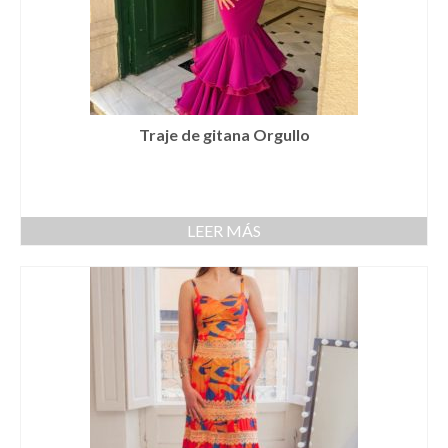
Complementos Ceremonia
Calzado para Ceremonia
Pijamas
Traje de bautismo
Traje de gitana Orgullo
Vestidos niña
Fiesta
LEER MÁS
Complementos
Abanicos
Anillos
Bolsos
Carteras