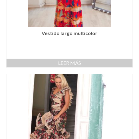
Cestas
Cinturones
Colgantes
Vestido largo multicolor
Collares y gargantillas
Conjunto de sombrero y cesta a juego
LEER MÁS
Coronas
Cuellos
Diademas
Esparteñas
Estolas
Gorros