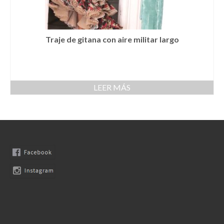
Llaveros
Pamelas
Traje de gitana con aire militar largo
Pañuelos
Peinetas
LEER MÁS
Pendientes
Pulseras
Puños
Sombreros
Tocados
Zapatos
Moda flamenca