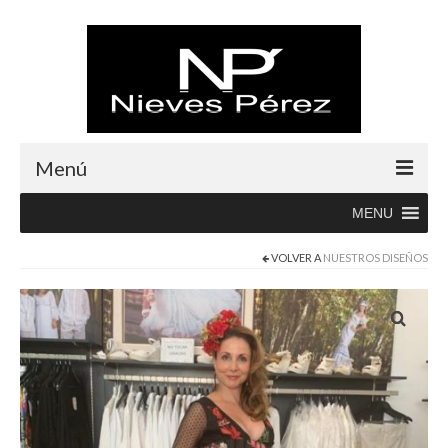
Menú
MENU
Inicio
VOLVER A
NUESTROS DISEÑOS
Rebajas
Boutique
Abrigos
Albornoces
Blusas