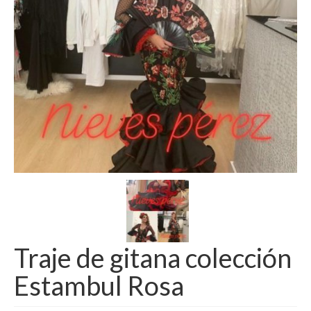
Camisas
Camisetas
Capas
Cazadoras
Chalecos y Chaquetas
Chandals
Chaquetones
Conjuntos
Corpiños
Traje de gitana colección
Faldas
Estambul Rosa
Jerseys