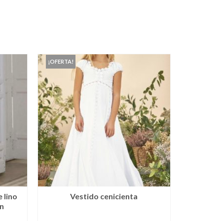
¡OFERTA!
 lino
Vestido cenicienta
n