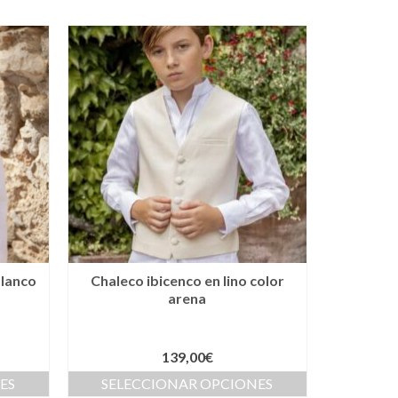
blanco
Chaleco ibicenco en lino color
arena
139,00
€
ES
SELECCIONAR OPCIONES