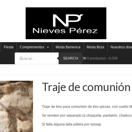
Fiesta
Complementos
Moda flamenca
Moda Ibiza
Nuestros dis
SEARCH
0 productos
0,00€
Traje de comunión 
Traje de lino para comunión de tres piezas, con cuello M
Se venden por separado la chaqueta, pantalón, chaleco
Si falta alguna talla pídela por wasap