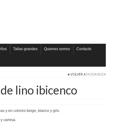
eños
Tallas grandes
Quienes somos
Contacto
VOLVER A
MODA IBIZA
de lino ibicenco
ao y en colores beige, blanco y gris.
 y camisa.