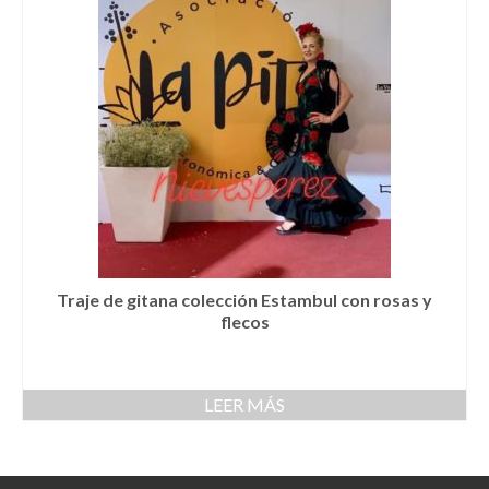
Cestas
Cinturones
Colgantes
Collares y gargantillas
Conjunto de sombrero y cesta a juego
Coronas
Cuellos
Traje de gitana colección Estambul con rosas y
flecos
Diademas
Esparteñas
LEER MÁS
Estolas
Gorros