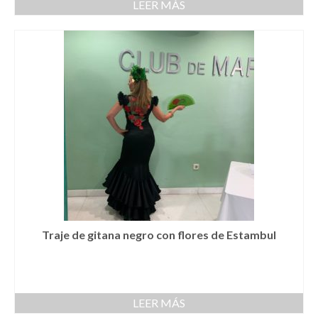
LEER MÁS
Novios
Primera Comunión
Trajes de Comunion
Traje de comunión ibicenco de lino
Conjunto de 3 piezas de Comunion
Traje de comunión ibicenco de lino con
cuello Mao de color celeste
Complementos de Comunión
Traje de gitana negro con flores de Estambul
Vestidos de Comunion
Can Can Comunion
Arras
LEER MÁS