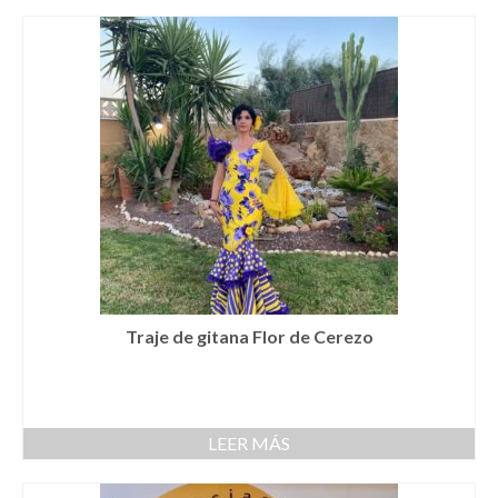
Complementos Ceremonia
Calzado para Ceremonia
Pijamas
Traje de bautismo
Vestidos niña
Fiesta
Complementos
Abanicos
Traje de gitana Flor de Cerezo
Anillos
Bolsos
LEER MÁS
Carteras