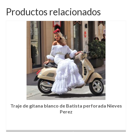
Kaftan
Productos relacionados
Monos
Pantalones y Shorts
Ponchos
Vestidos Largos
Vestidos Midi
Vestidos Cortos
Tops
Trajes
Traje de gitana blanco de Batista perforada Nieves
Perez
Ceremonias
Novias