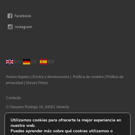
Llaveros
Pamelas
Pañuelos
Peinetas
Pendientes
EN
DE
ES
Pulseras
Avisos legales
|
Envíos y devoluciones
|
Política de cookies
|
Política de
Puños
privacidad
|
Nieves Pérez
Sombreros
Contacto
Tocados
C/ Navarro Rodrigo 16, 04001 Almería
Zapatos
Telf. 950 270 169
Utilizamos cookies para ofrecerte la mejor experiencia en
nuestra web.
E-mail. info@nievesperez.com
Moda flamenca
Puedes aprender más sobre qué cookies utilizamos o