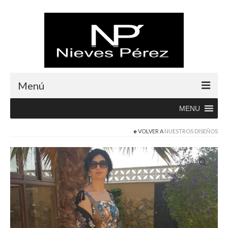
Menú
MENU
Inicio
VOLVER A
NUESTROS DISEÑOS
Rebajas
Boutique
Abrigos
Albornoces
Blusas