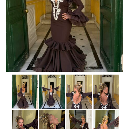
Camisas
Camisetas
Capas
Cazadoras
Chalecos y Chaquetas
Chandals
Chaquetones
Conjuntos
Corpiños
Faldas
Jerseys