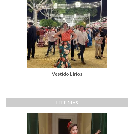
Complementos Ceremonia
Calzado para Ceremonia
Pijamas
Traje de bautismo
Vestidos niña
Fiesta
Vestido Lirios
Complementos
Abanicos
Anillos
LEER MÁS
Bolsos
Carteras