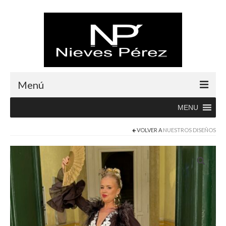
Menú
MENU
Inicio
VOLVER A
NUESTROS DISEÑOS
Rebajas
Boutique
Abrigos
Albornoces
Blusas