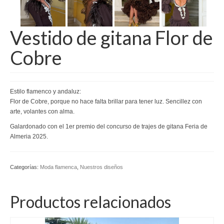
Kaftan
Vestido de gitana Flor de
Monos
Cobre
Pantalones y Shorts
Ponchos
Estilo flamenco y andaluz:
Vestidos Largos
Flor de Cobre, porque no hace falta brillar para tener luz. Sencillez con
arte, volantes con alma.
Vestidos Midi
Galardonado con el 1er premio del concurso de trajes de gitana Feria de
Vestidos Cortos
Almeria 2025.
Tops
Categorías:
Moda flamenca
,
Nuestros diseños
Trajes
Ceremonias
Productos relacionados
Novias