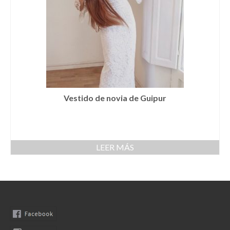
Llaveros
Pamelas
Pañuelos
Peinetas
Pendientes
Vestido de novia de Guipur
Pulseras
Puños
LEER MÁS
Sombreros
Tocados
Zapatos
Moda flamenca