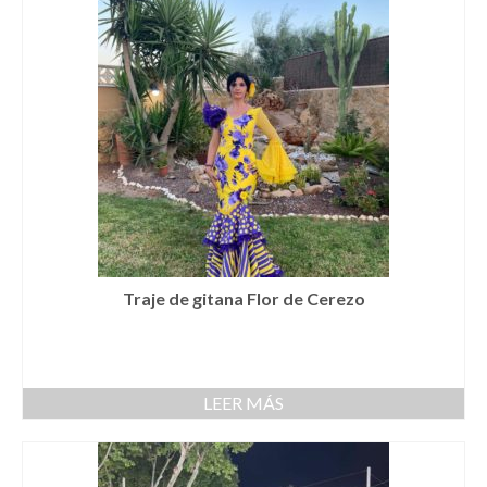
Novios
Primera Comunión
Trajes de Comunion
Traje de comunión ibicenco de lino
Conjunto de 3 piezas de Comunion
Traje de comunión ibicenco de lino con
cuello Mao de color celeste
Traje de gitana Flor de Cerezo
Complementos de Comunión
Vestidos de Comunion
LEER MÁS
Can Can Comunion
Arras