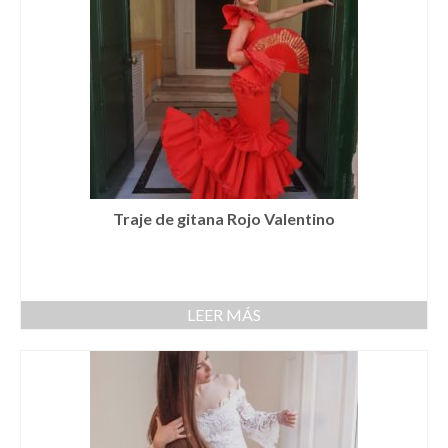
Cestas
Cinturones
Colgantes
Collares y gargantillas
Conjunto de sombrero y cesta a juego
Coronas
Traje de gitana Rojo Valentino
Cuellos
Diademas
LEER MÁS
Esparteñas
Estolas
Gorros