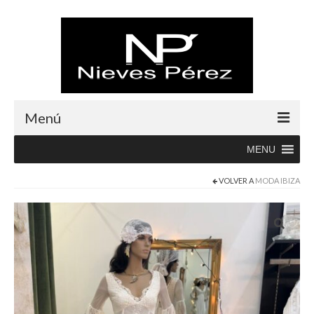
Menú
MENU
Inicio
VOLVER A
MODA IBIZA
Rebajas
Boutique
Abrigos
Albornoces
Blusas