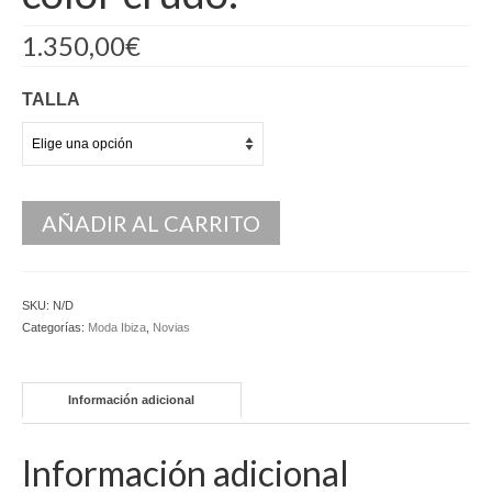
Kaftan
1.350,00
€
Monos
TALLA
Pantalones y Shorts
Ponchos
Vestidos Largos
AÑADIR AL CARRITO
Vestidos Midi
Vestidos Cortos
SKU:
N/D
Categorías:
Moda Ibiza
,
Novias
Tops
Trajes
Información adicional
Ceremonias
Información adicional
Novias