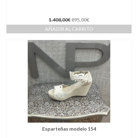
Complementos Ceremonia
Calzado para Ceremonia
1.408,00
€
895,00
€
Pijamas
AÑADIR AL CARRITO
Traje de bautismo
Vestidos niña
Fiesta
Complementos
Abanicos
Anillos
Bolsos
Esparteñas modelo 154
Carteras