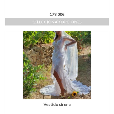
Cestas
Cinturones
179,00
€
SELECCIONAR OPCIONES
Colgantes
Collares y gargantillas
Conjunto de sombrero y cesta a juego
Coronas
Cuellos
Diademas
Esparteñas
Estolas
Vestido sirena
Gorros