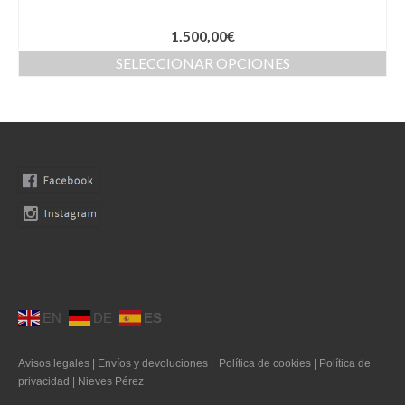
Moda Ibiza
1.500,00
€
Nuestros diseños
SELECCIONAR OPCIONES
Tallas grandes
Quienes somos
Contacto
SEARCH
0 productos
0,00€
EN
DE
ES
Avisos legales
|
Envíos y devoluciones
|
Política de cookies
|
Política de
privacidad
|
Nieves Pérez