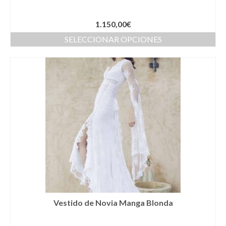
Llaveros
1.150,00
€
Pamelas
SELECCIONAR OPCIONES
Pañuelos
Peinetas
Pendientes
Pulseras
Puños
Sombreros
Tocados
Zapatos
Vestido de Novia Manga Blonda
Moda flamenca