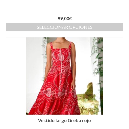
Llaveros
Pamelas
99,00
€
SELECCIONAR OPCIONES
Pañuelos
Peinetas
Pendientes
Pulseras
Puños
Sombreros
Tocados
Zapatos
Vestido largo Greba rojo
Moda flamenca