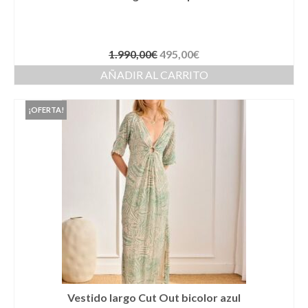
Complementos Ceremonia
Calzado para Ceremonia
1.990,00
€
495,00
€
Pijamas
AÑADIR AL CARRITO
Traje de bautismo
¡OFERTA!
Vestidos niña
Fiesta
Complementos
Abanicos
Anillos
Bolsos
Carteras
Vestido largo Cut Out bicolor azul