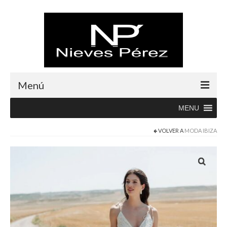
Menú
MENU
Inicio
VOLVER A
MODA IBIZA
Rebajas
Boutique
Abrigos
Albornoces
Blusas