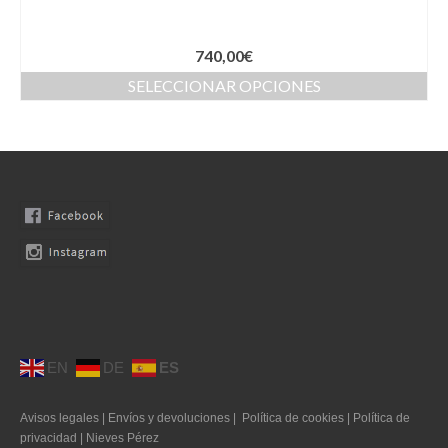
Moda Ibiza
740,00
€
Nuestros diseños
SELECCIONAR OPCIONES
Tallas grandes
Quienes somos
Contacto
SEARCH
0 productos
0,00€
EN
DE
ES
Avisos legales
|
Envíos y devoluciones
|
Política de cookies
|
Política de
privacidad
|
Nieves Pérez