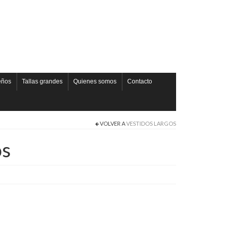
eños
Tallas grandes
Quienes somos
Contacto
VOLVER A
VESTIDOS LARGOS
os