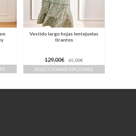
con
Vestido largo hojas lentejuelas
ey
tirantes
129,00
€
65,00
€
ES
SELECCIONAR OPCIONES