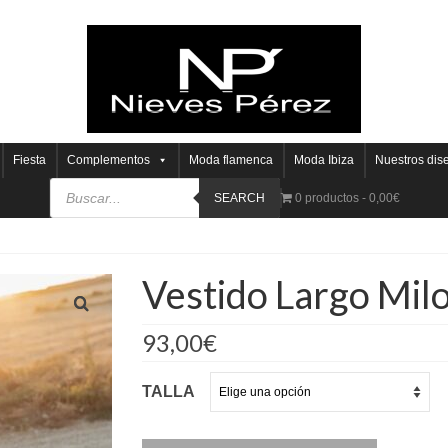
Fiesta
Complementos
Moda flamenca
Moda Ibiza
Nuestros dis
SEARCH
0 productos
0,00€
Vestido Largo Mil
93,00
€
TALLA