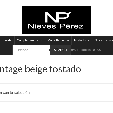
Fiesta
Complementos
Moda flamenca
Moda Ibiza
Nuestros dis
SEARCH
0 productos
0,00€
ntage beige tostado
 con tu selección.