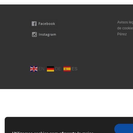
Avisos le
de cookie
Pérez
EN
DE
ES