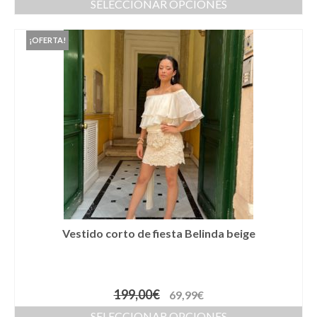
SELECCIONAR OPCIONES
Cestas
Cinturones
¡OFERTA!
Colgantes
Collares y gargantillas
Conjunto de sombrero y cesta a juego
Coronas
Cuellos
Diademas
Vestido corto de fiesta Belinda beige
Esparteñas
Estolas
199,00
€
69,99
€
Gorros
SELECCIONAR OPCIONES