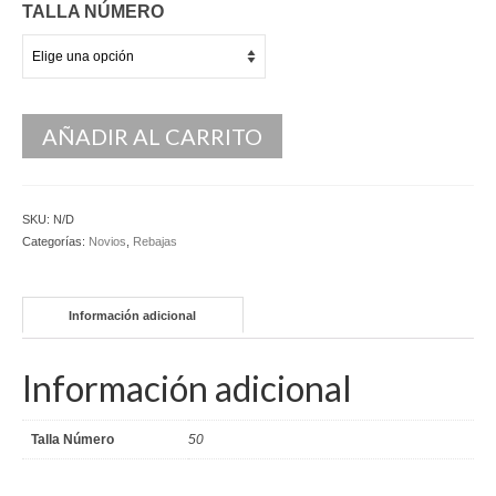
TALLA NÚMERO
Kaftan
Monos
Pantalones y Shorts
AÑADIR AL CARRITO
Ponchos
Vestidos Largos
SKU:
N/D
Categorías:
Novios
,
Rebajas
Vestidos Midi
Vestidos Cortos
Información adicional
Tops
Información adicional
Trajes
Ceremonias
Talla Número
50
Novias