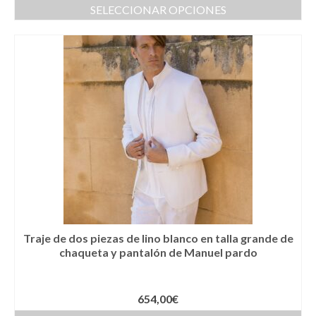
Complementos Ceremonia
SELECCIONAR OPCIONES
Calzado para Ceremonia
Pijamas
Traje de bautismo
Vestidos niña
Fiesta
Complementos
Abanicos
Anillos
Traje de dos piezas de lino blanco en talla grande de
chaqueta y pantalón de Manuel pardo
Bolsos
Carteras
654,00
€