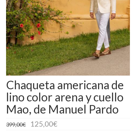
Camisas
Camisetas
Capas
Cazadoras
Chalecos y Chaquetas
Chandals
Chaqueta americana de
Chaquetones
lino color arena y cuello
Conjuntos
Mao, de Manuel Pardo
Corpiños
Faldas
125,00
€
399,00
€
Jerseys