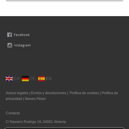
Moda Ibiza
Nuestros diseños
Tallas grandes
Quienes somos
Contacto
SEARCH
0 productos
0,00€
EN
DE
ES
Avisos legales
|
Envíos y devoluciones
|
Política de cookies
|
Política de
privacidad
|
Nieves Pérez
Contacto
C/ Navarro Rodrigo 16, 04001 Almería