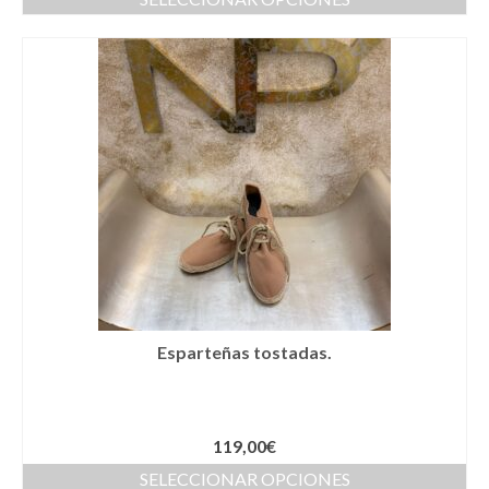
Llaveros
Pamelas
Pañuelos
Peinetas
Pendientes
Pulseras
Puños
Sombreros
Esparteñas tostadas.
Tocados
Zapatos
119,00
€
Moda flamenca
SELECCIONAR OPCIONES