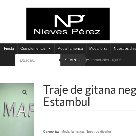
Fiesta
Complementos
Moda flamenca
Moda Ibiza
Nuestros dis
SEARCH
0 productos
0,00€
Traje de gitana neg
Estambul
Categorías:
Moda flamenca
,
Nuestros diseños