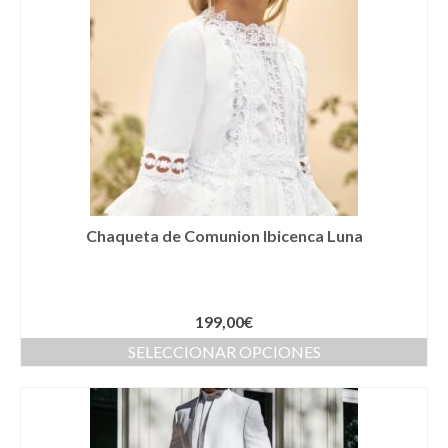
Llaveros
Pamelas
Pañuelos
Peinetas
Pendientes
Pulseras
Chaqueta de Comunion Ibicenca Luna
Puños
Sombreros
199,00
€
Tocados
SELECCIONAR OPCIONES
Zapatos
Moda flamenca