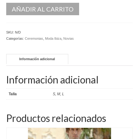
AÑADIR AL CARRITO
Novios
Primera Comunión
SKU:
N/D
Trajes de Comunion
Categorías:
Ceremonias
,
Moda Ibiza
,
Novias
Traje de comunión ibicenco de lino
Conjunto de 3 piezas de Comunion
Información adicional
Traje de comunión ibicenco de lino con
Información adicional
cuello Mao de color celeste
Complementos de Comunión
Talla
S, M, L
Vestidos de Comunion
Productos relacionados
Can Can Comunion
Arras