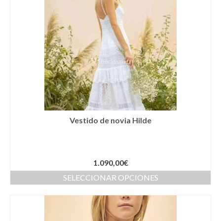
Cestas
Cinturones
Colgantes
Collares y gargantillas
Conjunto de sombrero y cesta a juego
Coronas
Vestido de novia Hilde
Cuellos
Diademas
1.090,00
€
Esparteñas
SELECCIONAR OPCIONES
Estolas
Gorros