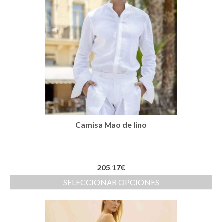
Complementos Ceremonia
Calzado para Ceremonia
Pijamas
Traje de bautismo
Vestidos niña
Fiesta
Camisa Mao de lino
Complementos
Abanicos
Anillos
205,17
€
SELECCIONAR OPCIONES
Bolsos
Carteras