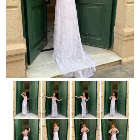
Camisas
Camisetas
Capas
Cazadoras
Chalecos y Chaquetas
Chandals
Chaquetones
Conjuntos
Corpiños
Faldas
Jerseys