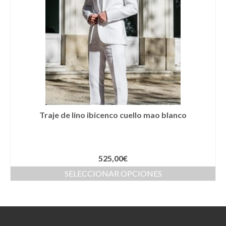
Moda Ibiza
Nuestros diseños
Tallas grandes
Quienes somos
Contacto
SEARCH
Traje de lino ibicenco cuello mao blanco
0 productos
0,00€
525,00
€
SELECCIONAR OPCIONES