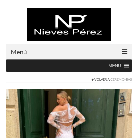
Menú
MENU
Inicio
VOLVER A
CEREMONIAS
Rebajas
Boutique
Abrigos
Albornoces
Blusas