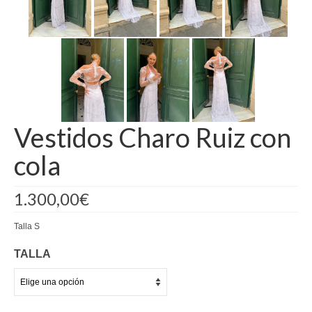
Kaftan
Monos
Pantalones y Shorts
Ponchos
Vestidos Charo Ruiz con
Vestidos Largos
cola
Vestidos Midi
Vestidos Cortos
1.300,00
€
Tops
Talla S
Trajes
TALLA
Ceremonias
Novias