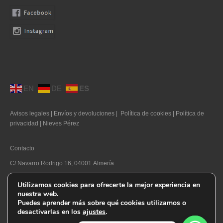
EN
DE
ES
Avisos legales
|
Envíos y devoluciones
|
Política de cookies
|
Política de
privacidad
|
Nieves Pérez
Contacto
C/ Navarro Rodrigo 16, 04001 Almería
Telf. 950 270 169
Utilizamos cookies para ofrecerte la mejor experiencia en
nuestra web.
E-mail. info@nievesperez.com
Puedes aprender más sobre qué cookies utilizamos o
desactivarlas en los
ajustes
.
Avisos Legales
Envíos y devoluciones
Personalizar Cookies